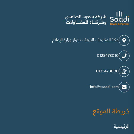
مكة المكرمة - النزهة - بجوار وزارة الإعلام
0125473010
0125473090
info@ssaadi.com
خريطة الموقع
الرئيسية