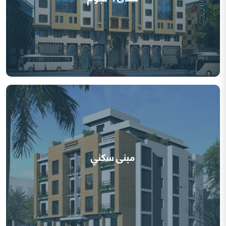
مبنى سكني